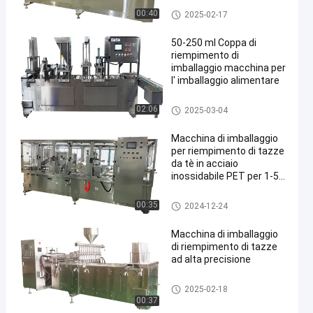
industriale
Macchina di imballaggio per ri
00:40
2025-02-17
empimento di tazze
50-250 ml Coppa di
riempimento di
imballaggio macchina per
l' imballaggio alimentare
Macchina di imballaggio per ri
02:06
2025-03-04
empimento di tazze
Macchina di imballaggio
per riempimento di tazze
da tè in acciaio
inossidabile PET per 1-50
ml
Macchina di imballaggio per ri
00:35
2024-12-24
empimento di tazze
Macchina di imballaggio
di riempimento di tazze
ad alta precisione
Macchina di imballaggio per ri
2025-02-18
empimento di tazze
00:37