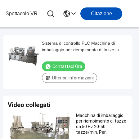
i
Spettacolo VR
Citazione
Sistema di controllo PLC Macchina di
imballaggio per riempimento di tazze in
acciaio inox
Contattaci Ora
Ulteriori Informazioni
Video collegati
Macchina di imballaggio
per riempimento di tazze
da 50 Hz 20-50
tazze/min. Per
imballaggio di gelatina