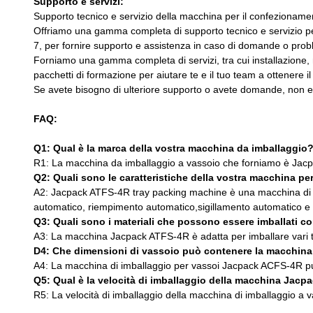
Supporto e servizi:
Supporto tecnico e servizio della macchina per il confezioname
Offriamo una gamma completa di supporto tecnico e servizio per i
7, per fornire supporto e assistenza in caso di domande o probl
Forniamo una gamma completa di servizi, tra cui installazione, 
pacchetti di formazione per aiutare te e il tuo team a ottenere 
Se avete bisogno di ulteriore supporto o avete domande, non es
FAQ:
Q1: Qual è la marca della vostra macchina da imballaggio
R1: La macchina da imballaggio a vassoio che forniamo è Jacpa
Q2: Quali sono le caratteristiche della vostra macchina pe
A2: Jacpack ATFS-4R tray packing machine è una macchina di im
automatico, riempimento automatico,sigillamento automatico e 
Q3: Quali sono i materiali che possono essere imballati 
A3: La macchina Jacpack ATFS-4R è adatta per imballare vari tipi
D4: Che dimensioni di vassoio può contenere la macchina
A4: La macchina di imballaggio per vassoi Jacpack ACFS-4
Q5: Qual è la velocità di imballaggio della macchina Jac
R5: La velocità di imballaggio della macchina di imballaggio a