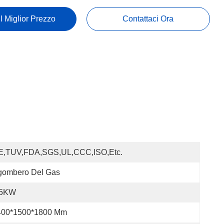
Il Miglior Prezzo
Contattaci Ora
E,TUV,FDA,SGS,UL,CCC,ISO,etc.
gombero Del Gas
.5KW
400*1500*1800 Mm