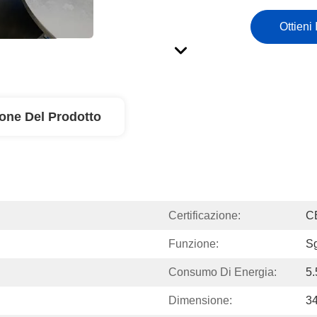
Ottieni 
ione Del Prodotto
Certificazione:
C
Funzione:
S
Consumo Di Energia:
5
Dimensione:
3