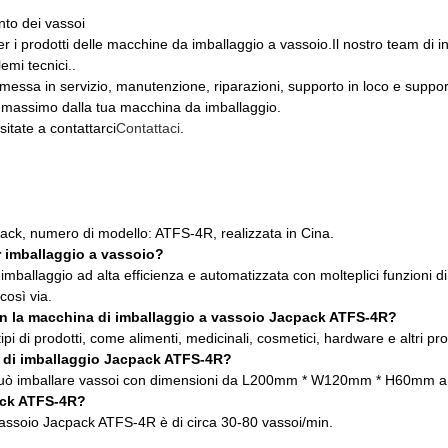
nto dei vassoi
 prodotti delle macchine da imballaggio a vassoio.Il nostro team di ing
emi tecnici..
messa in servizio, manutenzione, riparazioni, supporto in loco e suppo
il massimo dalla tua macchina da imballaggio.
itate a contattarci
Contattaci
.
?
ck, numero di modello: ATFS-4R, realizzata in Cina.
r imballaggio a vassoio?
ballaggio ad alta efficienza e automatizzata con molteplici funzioni d
così via.
con la macchina di imballaggio a vassoio Jacpack ATFS-4R?
 di prodotti, come alimenti, medicinali, cosmetici, hardware e altri pro
 di imballaggio Jacpack ATFS-4R?
R può imballare vassoi con dimensioni da L200mm * W120mm * H60
pack ATFS-4R?
 vassoio Jacpack ATFS-4R è di circa 30-80 vassoi/min.