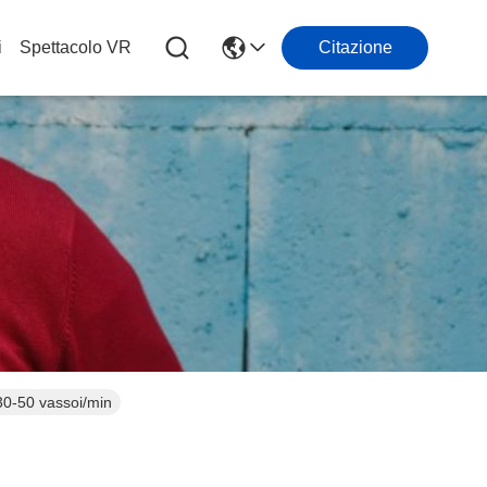
i
Spettacolo VR
Citazione
30-50 vassoi/min