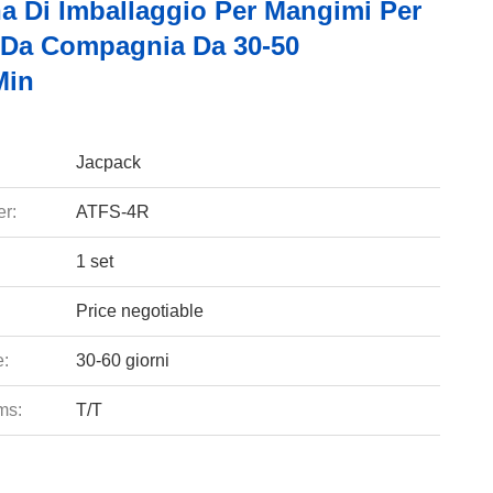
a Di Imballaggio Per Mangimi Per
 Da Compagnia Da 30-50
min
Jacpack
r:
ATFS-4R
1 set
Price negotiable
e:
30-60 giorni
ms:
T/T