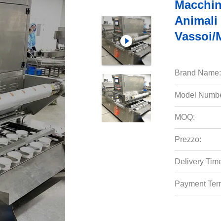
Macchin
Animali
Vassoi/
Brand Name:
Model Numbe
MOQ:
Prezzo:
Delivery Tim
Payment Ter