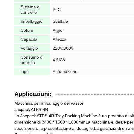
Sistema di
PLC
controllo
Imballaggio
Scaffale
Colore
Argioli
Capacità
Altezza
Voltaggio
220V/380V
Consumo di
4.5KW
energia
Tipo
Automazione
Applicazioni:
Macchina per imballaggio dei vassoi
Jacpack ATFS-4R
La Jacpack ATFS-4R Tray Packing Machine è un prodotto di alt
dimensione di 3400 * 1500 * 1800mmLa macchina è ideale per il
spedizione o la presentazione al dettaglio.La garanzia di un anno