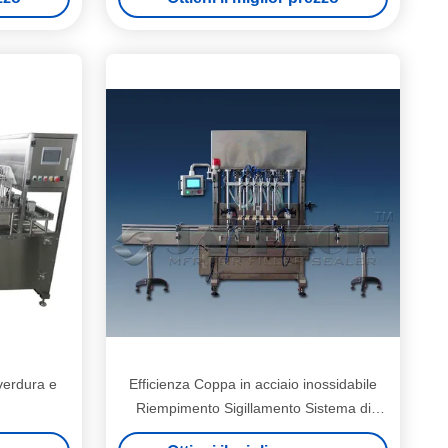
vassoio
 verdura e
Efficienza Coppa in acciaio inossidabile
Riempimento Sigillamento Sistema di
controllo PLC di potenza 1.5KW