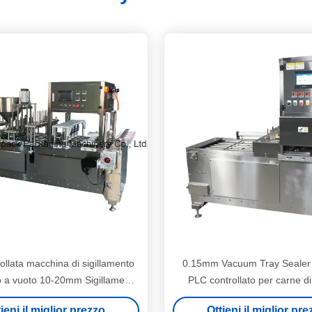
ollata macchina di sigillamento
0.15mm Vacuum Tray Sealer
o a vuoto 10-20mm Sigillamento
PLC controllato per carne di
min Velocità di sigillamento
ieni il miglior prezzo
Ottieni il miglior pr