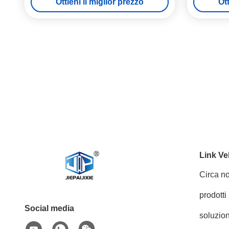
Ottieni il miglior prezzo
Ott
Link Ve
Circa no
prodotti
Social media
soluzion