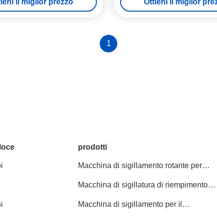
ieni il miglior prezzo
Ottieni il miglior pr
mm
1
loce
prodotti
i
Macchina di sigillamento rotante per
riempimento di tazze
Macchina di sigillatura di riempimento
della tazza di plastica
i
Macchina di sigillamento per il
riempimento di tazze di yogurt