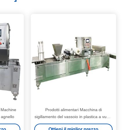
 Machine
Prodotti alimentari Macchina di
 agnello
sigillamento del vassoio in plastica a vuoto
5.5KW Potenza per sigillamento del
ezzo
Ottieni il miglior prezzo