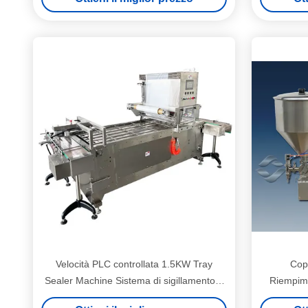
600mm Max Film
Velocità PLC controllata 1.5KW Tray
Copp
Sealer Machine Sistema di sigillamento a
Riempime
vuoto 600mm Film
0,15 mm F