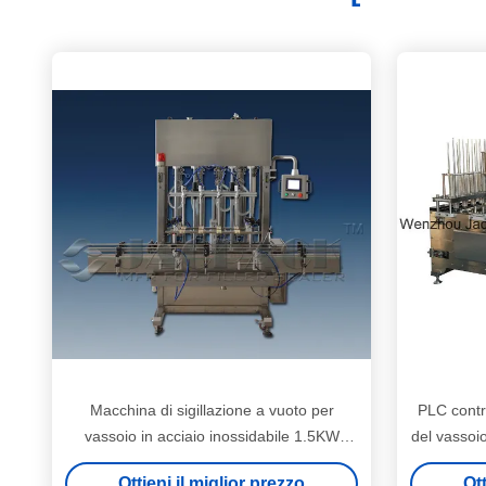
Macchina di sigillazione a vuoto per
PLC contr
vassoio in acciaio inossidabile 1.5KW
del vassoi
Potenza 0-12m/min Velocità di sigillazione
0-12m/
Ottieni il miglior prezzo
Ott