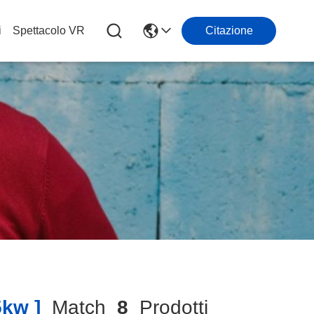
i
Spettacolo VR
Citazione
kw ]
Match
8
Prodotti