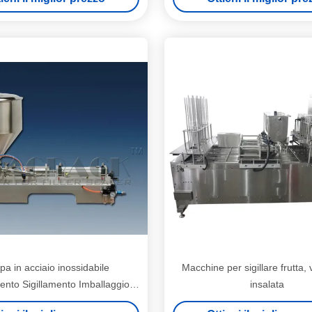
a in acciaio inossidabile
Macchine per sigillare frutta,
nto Sigillamento Imballaggio
insalata
ilm 10-20 mm Sigillamento 600