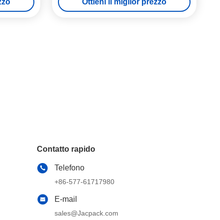
ezzo
Ottieni il miglior prezzo
Contatto rapido
Telefono
+86-577-61717980
E-mail
sales@Jacpack.com