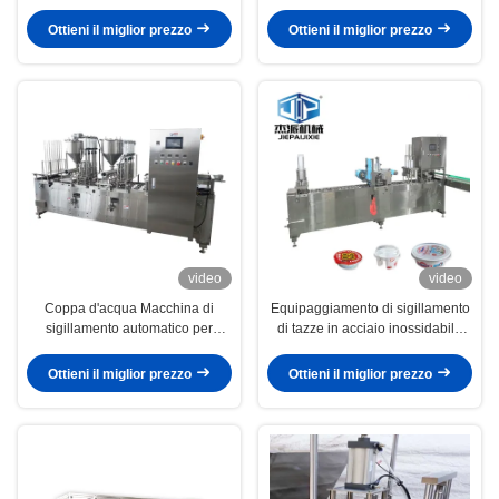
velocità di sigillamento 25-30
inossidabile 25-30 tazze/min
tazze/min
Velocità
Ottieni il miglior prezzo
Ottieni il miglior prezzo
video
video
Coppa d'acqua Macchina di
Equipaggiamento di sigillamento
sigillamento automatico per
di tazze in acciaio inossidabile
coppe spessore 0,3-0,5 mm
per l'industria alimentare e delle
bevande Tazze di
Ottieni il miglior prezzo
Ottieni il miglior prezzo
accompagnamento per yogurt