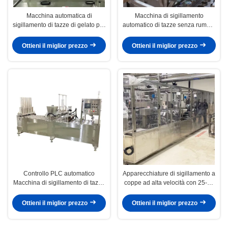
Macchina automatica di
Macchina di sigillamento
sigillamento di tazze di gelato per
automatico di tazze senza rumore
uso industriale
per tazze di 90-100 mm
Ottieni il miglior prezzo
Ottieni il miglior prezzo
Controllo PLC automatico
Apparecchiature di sigillamento a
Macchina di sigillamento di tazze
coppe ad alta velocità con 25-30
da 76 mm per uso industriale
coppe/min 200-400 mm di
larghezza del film Materiale in
Ottieni il miglior prezzo
Ottieni il miglior prezzo
acciaio inossidabile