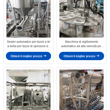
video
Sealer automatico per tazze a te'
Macchina di sigillamento
a bolla per tazze di spessore da
automatico ad alta velocità per
0,3-0,5 mm
tazze da 0,3-0,5 mm di spessore
25-30 tazze/min
Ottieni il miglior prezzo
Ottieni il miglior prezzo