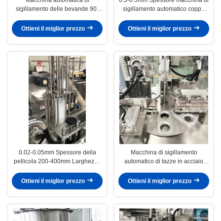
sigillamento delle bevande 90-
sigillamento automatico coppe
100mm Tazza Dimensione 900kg
per 90-100mm Coppa
Peso
imballaggio
Ottieni il miglior prezzo
Ottieni il miglior prezzo
0.02-0.05mm Spessore della
Macchina di sigillamento
pellicola 200-400mm Larghezza
automatico di tazze in acciaio
della pellicola Macchina di
inossidabile per tazze di
sigillamento automatico di tazze
spessore 0,3-0,5 mm
Ottieni il miglior prezzo
Ottieni il miglior prezzo
di plastica