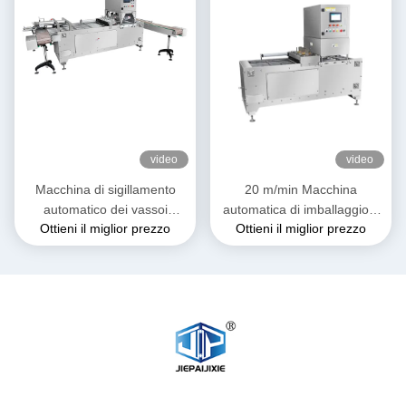
video
video
Macchina di sigillamento
20 m/min Macchina
automatico dei vassoi
automatica di imballaggio a
Ottieni il miglior prezzo
Ottieni il miglior prezzo
personalizzato per l'
vassoio per carne fresca e
imballaggio di carne fresca
formaggio