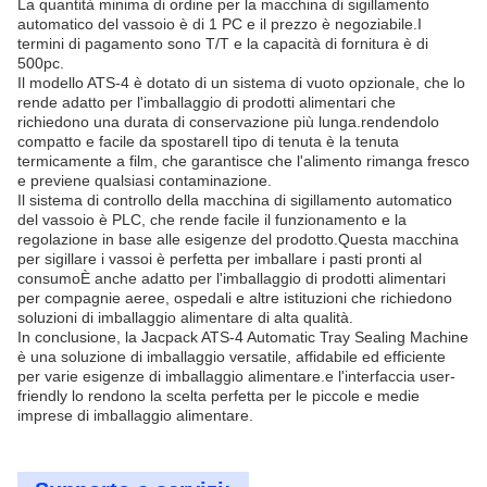
La quantità minima di ordine per la macchina di sigillamento
automatico del vassoio è di 1 PC e il prezzo è negoziabile.I
termini di pagamento sono T/T e la capacità di fornitura è di
500pc.
Il modello ATS-4 è dotato di un sistema di vuoto opzionale, che lo
rende adatto per l'imballaggio di prodotti alimentari che
richiedono una durata di conservazione più lunga.rendendolo
compatto e facile da spostareIl tipo di tenuta è la tenuta
termicamente a film, che garantisce che l'alimento rimanga fresco
e previene qualsiasi contaminazione.
Il sistema di controllo della macchina di sigillamento automatico
del vassoio è PLC, che rende facile il funzionamento e la
regolazione in base alle esigenze del prodotto.Questa macchina
per sigillare i vassoi è perfetta per imballare i pasti pronti al
consumoÈ anche adatto per l'imballaggio di prodotti alimentari
per compagnie aeree, ospedali e altre istituzioni che richiedono
soluzioni di imballaggio alimentare di alta qualità.
In conclusione, la Jacpack ATS-4 Automatic Tray Sealing Machine
è una soluzione di imballaggio versatile, affidabile ed efficiente
per varie esigenze di imballaggio alimentare.e l'interfaccia user-
friendly lo rendono la scelta perfetta per le piccole e medie
imprese di imballaggio alimentare.