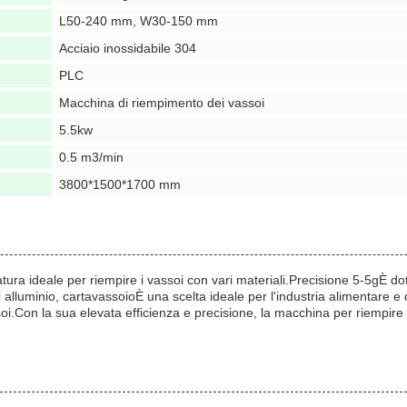
L50-240 mm, W30-150 mm
Acciaio inossidabile 304
PLC
Macchina di riempimento dei vassoi
5.5kw
0.5 m3/min
3800*1500*1700 mm
tura ideale per riempire i vassoi con vari materiali.Precisione 5-5gÈ 
i alluminio, carta
vassoio
È una scelta ideale per l'industria alimentare e 
i.Con la sua elevata efficienza e precisione, la macchina per riempire i