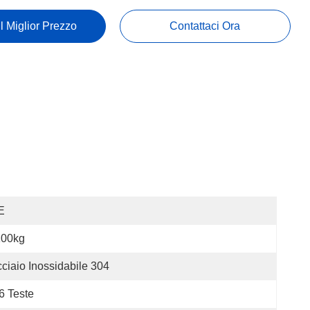
Il Miglior Prezzo
Contattaci Ora
E
100kg
ciaio Inossidabile 304
6 Teste