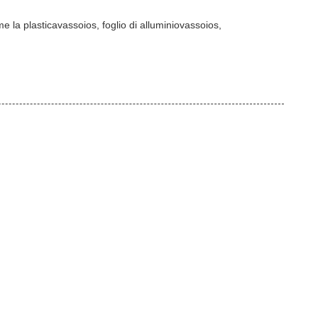
me la plastica
vassoio
s, foglio di alluminio
vassoio
s,