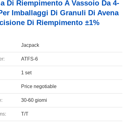
a Di Riempimento A Vassoio Da 4-
Per Imballaggi Di Granuli Di Avena
cisione Di Riempimento ±1%
Jacpack
r:
ATFS-6
1 set
Price negotiable
e:
30-60 giorni
ms:
T/T