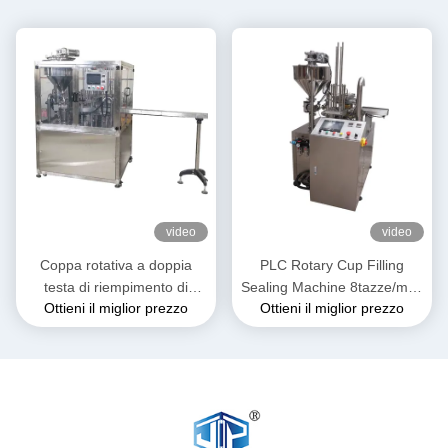
video
video
Coppa rotativa a doppia
PLC Rotary Cup Filling
testa di riempimento di
Sealing Machine 8tazze/min.
Ottieni il miglior prezzo
Ottieni il miglior prezzo
sigillatura macchina di
Per uso industriale
sigillamento tubo di plastica
salsa di ketchup coppa di
riempimento di sigillamento