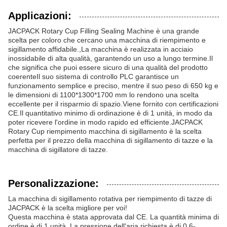
Applicazioni:
JACPACK Rotary Cup Filling Sealing Machine è una grande
scelta per coloro che cercano una macchina di riempimento e
sigillamento affidabile.,La macchina è realizzata in acciaio
inossidabile di alta qualità, garantendo un uso a lungo termine.Il
che significa che puoi essere sicuro di una qualità del prodotto
coerenteIl suo sistema di controllo PLC garantisce un
funzionamento semplice e preciso, mentre il suo peso di 650 kg e
le dimensioni di 1100*1300*1700 mm lo rendono una scelta
eccellente per il risparmio di spazio.Viene fornito con certificazioni
CE.Il quantitativo minimo di ordinazione è di 1 unità, in modo da
poter ricevere l'ordine in modo rapido ed efficiente.JACPACK
Rotary Cup riempimento macchina di sigillamento è la scelta
perfetta per il prezzo della macchina di sigillamento di tazze e la
macchina di sigillatore di tazze.
Personalizzazione:
La macchina di sigillamento rotativa per riempimento di tazze di
JACPACK è la scelta migliore per voi!
Questa macchina è stata approvata dal CE. La quantità minima di
ordine è di 1 unità. La pressione dell'aria richiesta è di 0,6-