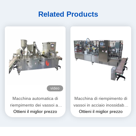
Related Products
video
Macchina automatica di
Macchina di riempimento di
riempimento dei vassoi ad
vassoi in acciaio inossidabile
Ottieni il miglior prezzo
Ottieni il miglior prezzo
alta velocità per il cibo
304 per salsa in secchioni
istantaneo