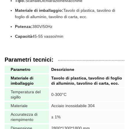
Tipo:
Scaffale
Dichiarazione
Macchine
Materiale di imballaggio:
Tavolo di plastica, tavolino di
foglio di alluminio, tavolino di carta, ecc.
Potenza:
380V/50Hz
Capacità
45-55 vassoi/min
Parametri tecnici:
Parametro
Descrizione
Materiale di
Tavolo di plastica, tavolino di foglio
imballaggio
di alluminio, tavolino di carta, ecc.
Temperatura del
0-300°C
sigillo
Materiale
Acciaio inossidabile 304
Accuratezza di
± 1%
riempimento
Dimensione
2800*1300*1800 mm