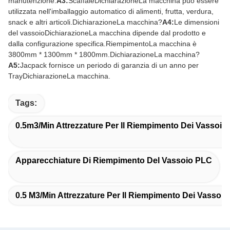
manutenzione.
A3:
Scaffale
Dichiarazione
La macchina può essere
utilizzata nell'imballaggio automatico di alimenti, frutta, verdura,
snack e altri articoli.
Dichiarazione
La macchina?
A4:
Le dimensioni
del vassoio
Dichiarazione
La macchina dipende dal prodotto e
dalla configurazione specifica.
Riempimento
La macchina è
3800mm * 1300mm * 1800mm.
Dichiarazione
La macchina?
A5:
Jacpack fornisce un periodo di garanzia di un anno per
Tray
Dichiarazione
La macchina.
Tags:
0.5m3/min Attrezzature Per Il Riempimento Dei Vassoi 
Apparecchiature Di Riempimento Del Vassoio PLC
0.5 M3/min Attrezzature Per Il Riempimento Dei Vassoi