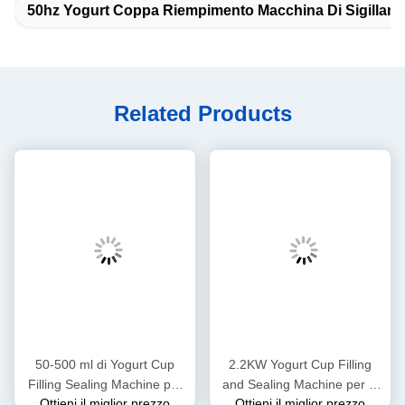
50hz Yogurt Coppa Riempimento Macchina Di Sigillam
Related Products
50-500 ml di Yogurt Cup
2.2KW Yogurt Cup Filling
Filling Sealing Machine per
and Sealing Machine per la
Ottieni il miglior prezzo
Ottieni il miglior prezzo
tazze da 50-95 mm
produzione industriale