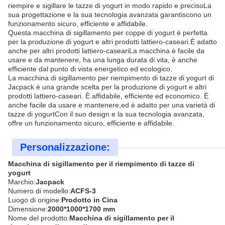
riempire e sigillare le tazze di yogurt in modo rapido e precisoLa
sua progettazione e la sua tecnologia avanzata garantiscono un
funzionamento sicuro, efficiente e affidabile.
Questa macchina di sigillamento per coppe di yogurt è perfetta
per la produzione di yogurt e altri prodotti lattiero-caseari.È adatto
anche per altri prodotti lattiero-caseariLa macchina è facile da
usare e da mantenere, ha una lunga durata di vita, è anche
efficiente dal punto di vista energetico ed ecologico.
La macchina di sigillamento per riempimento di tazze di yogurt di
Jacpack è una grande scelta per la produzione di yogurt e altri
prodotti lattiero-caseari. È affidabile, efficiente ed economico. È
anche facile da usare e mantenere,ed è adatto per una varietà di
tazze di yogurtCon il suo design e la sua tecnologia avanzata,
offre un funzionamento sicuro, efficiente e affidabile.
Personalizzazione:
Macchina di sigillamento per il riempimento di tazze di
yogurt
Marchio:
Jacpack
Numero di modello:
ACFS-3
Luogo di origine:
Prodotto in Cina
Dimensione:
2000*1000*1700 mm
Nome del prodotto:
Macchina di sigillamento per il